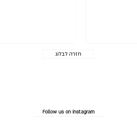
חזרה לבלוג
ח מנצחים לעור
אייר בראש - טכניקת האיפור
Follow us on instagram
שלנו