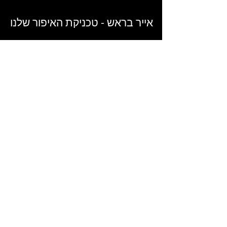
אייר בראש - טכניקת האיפור שלנו
FOLLOW US
@ORKOPELIS
AIRBRUSH MAKEUP & HAIR
Don't miss out! Enter your email here
Email
send
ABOUT OR KO