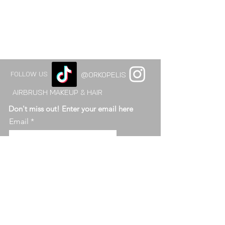
FOLLOW US
@ORKOPELIS
AIRBRUSH MAKEUP & HAIR
Don't miss out! Enter your email here
Email
send
ABOUT OR KO
© 2015-2026 orkopelis. ALL RIGHTS RESERVED.